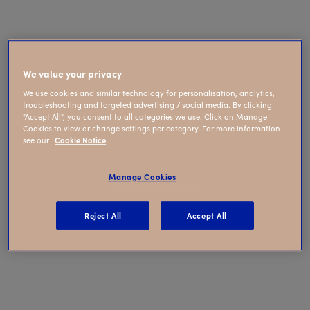
Kindergarden Lambertus
Hortensiuslaan
We value your privacy
We use cookies and similar technology for personalisation, analytics,
troubleshooting and targeted advertising / social media. By clicking
"Accept All", you consent to all categories we use. Click on Manage
Cookies to view or change settings per category. For more information
see our
Cookie Notice
Manage Cookies
Lambertus Hortensiuslaan 28-32, Naarden
Reject All
Accept All
Meer over deze vestiging
Binnenkijken@Kindergarden?