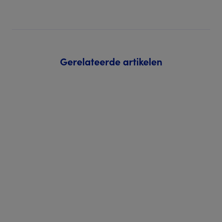
Gerelateerde artikelen
09 jun 2026
Collegas vertellen