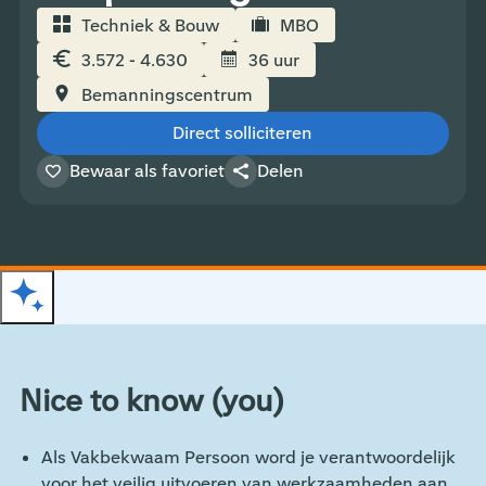
Techniek & Bouw
MBO
3.572 - 4.630
36 uur
Bemanningscentrum
Direct solliciteren
Bewaar als favoriet
Delen
Direct solliciteren
Nice to know (you)
Als Vakbekwaam Persoon word je verantwoordelijk
voor het veilig uitvoeren van werkzaamheden aan