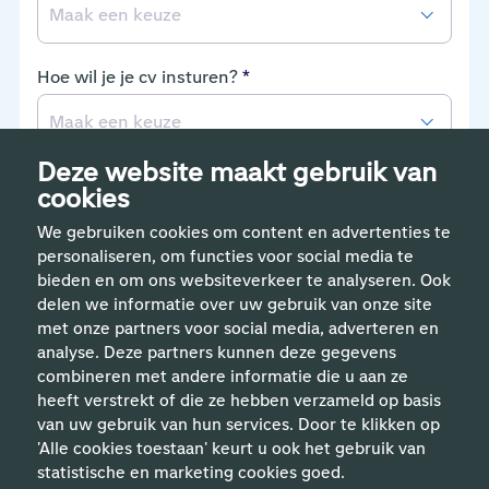
Maak een keuze
Hoe wil je je cv insturen?
*
Maak een keuze
Deze website maakt gebruik van
Hoe lang mogen we je gegevens bewaren?
*
cookies
Maak een keuze
We gebruiken cookies om content en advertenties te
personaliseren, om functies voor social media te
bieden en om ons websiteverkeer te analyseren. Ook
Door te solliciteren ga ik akkoord met de
delen we informatie over uw gebruik van onze site
voorwaarden en privacy richtlijn
.
met onze partners voor social media, adverteren en
analyse. Deze partners kunnen deze gegevens
Verzenden
combineren met andere informatie die u aan ze
heeft verstrekt of die ze hebben verzameld op basis
van uw gebruik van hun services. Door te klikken op
'Alle cookies toestaan' keurt u ook het gebruik van
statistische en marketing cookies goed.