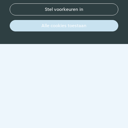
Stel voorkeuren in
Heb je nog vragen?
Alle cookies toestaan
Chat met ons
Heb je een vraag over deze vacature? Of over
het solliciteren bij Schiphol in het algemeen?
Je kunt je vraag stellen aan Schiphol AI, onze
AI-recruiter.
Vraag aan Schiphol AI
Liever contact met een recruiter