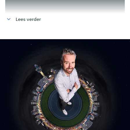
mee in het veld, volgt opleidingen en wordt begeleid
door ervaren collega’s. Zo ontwikkel je je stap voor
stap tot een volwaardig VP. Hoe jij dit precies
Lees verder
realiseert? Dat is aan jou. We vertrouwen op de manier
waarop jij jouw nieuwsgierigheid omzet in actie. Jij zet
jouw talenten in bij het: Realiseren van veilige en
betrouwbare elektrische installaties op Schiphol. Jij
draagt bij aan projecten die essentieel zijn voor de
continuïteit van het vliegveld en leert daarbij van de
besten in het vak.
Wat ga je leren en doen?
Meelopen op diverse projecten binnen
laagspanning, hoogspanning en CSHI, zodat je een
breed technisch inzicht ontwikkelt.
Samenwerken met ervaren vakmensen en de
kneepjes van het vak leren in de praktijk.
Drie keer zes maanden stage lopen bij verschillende