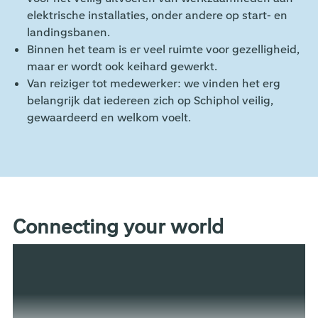
elektrische installaties, onder andere op start- en
landingsbanen.
Binnen het team is er veel ruimte voor gezelligheid,
maar er wordt ook keihard gewerkt.
Van reiziger tot medewerker: we vinden het erg
belangrijk dat iedereen zich op Schiphol veilig,
gewaardeerd en welkom voelt.
Connecting your world
Als Vakbekwaam Persoon in opleiding leer je alles over
elektrotechnische veiligheid, regelgeving (zoals NEN
3140), en het veilig uitvoeren en begeleiden van
werkzaamheden aan elektrische installaties. Je werkt