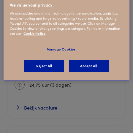
We value your privacy
We use cookies and similar technology for personalisation, analytics,
Lijst
Kaart
troubleshooting and targeted advertising / social media. By clicking
"Accept All", you consent to all categories we use. Click on Manage
Cookies to view or change settings per category. For more information
see our
Cookie Notice
Pedagogisch Professional
Manage Cookies
Kindergarden Floriande Hoofddorp
Reject All
Accept All
Babygroep
24,75 uur (3 dagen)
Bekijk vacature