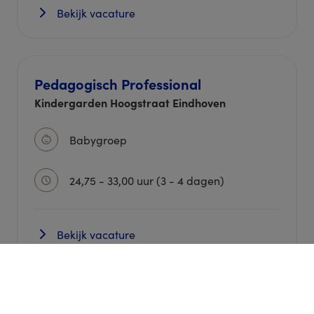
Bekijk vacature
Pedagogisch Professional
Kindergarden Hoogstraat Eindhoven
Babygroep
24,75 - 33,00 uur (3 - 4 dagen)
Bekijk vacature
Huishoudelijk medewerker