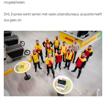
mogelijkheden.
Lease-a-Bike regeling bij een vast contract
Een uitstekende pensioenregeling waarbij DHL Express 66%
DHL Express werkt samen met vaste uitzendbureaus, acquisitie heeft
van jouw pensioenpremie betaalt
dus geen zin
Toegang tot OpenUp voor mentale gezondheid en
persoonlijke ontwikkeling.
Toegang tot Equip voor ondersteuning bij financieel welzijn