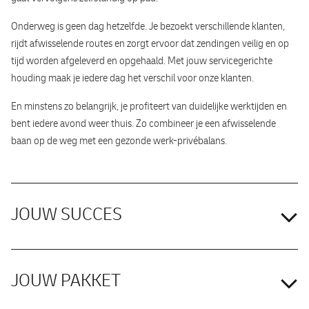
Onderweg is geen dag hetzelfde. Je bezoekt verschillende klanten,
rijdt afwisselende routes en zorgt ervoor dat zendingen veilig en op
tijd worden afgeleverd en opgehaald. Met jouw servicegerichte
houding maak je iedere dag het verschil voor onze klanten.
En minstens zo belangrijk, je profiteert van duidelijke werktijden en
bent iedere avond weer thuis. Zo combineer je een afwisselende
baan op de weg met een gezonde werk-privébalans.
JOUW SUCCES
Jij bent het gezicht van DHL Express bij onze klanten. Je zorgt ervoor
JOUW PAKKET
dat zendingen veilig, compleet en op tijd worden afgeleverd.