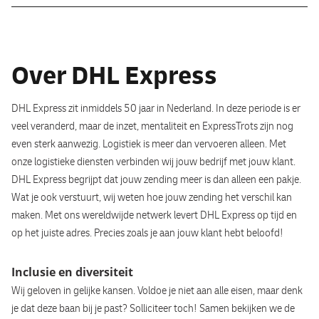
Je werkt graag zelfstandig, maar bent ook een collega waarop
Ook jij verdient het beste pakket. Bij DHL Express krijg je zekerheid,
anderen kunnen bouwen. Je houdt van aanpakken, denkt in
waardering en de ruimte om te groeien. Zo zorgen we ervoor dat jij
oplossingen en vindt het leuk om contact te hebben met klanten.
elke dag met plezier op weg gaat.
Over DHL Express
Wat jij meebrengt
Dit zit er in jouw pakket:
DHL Express zit inmiddels 50 jaar in Nederland. In deze periode is er
Rijbewijs C(E) en een geldige Code 95
veel veranderd, maar de inzet, mentaliteit en ExpressTrots zijn nog
Een contract voor 32, 36 of 40 uur per week, direct in dienst
Goede beheersing van de Nederlandse taal
even sterk aanwezig. Logistiek is meer dan vervoeren alleen. Met
bij DHL Express
Een klantgerichte instelling
onze logistieke diensten verbinden wij jouw bedrijf met jouw klant.
Een bruto maandsalaris tussen € 2.887 en € 3.755 (o.b.v. 40
Een Verklaring Omtrent Gedrag (VOG)
DHL Express begrijpt dat jouw zending meer is dan alleen een pakje.
uur) afhankelijk van jouw ervaring.
Enthousiasme, verantwoordelijkheidsgevoel en teamspirit
Wat je ook verstuurt, wij weten hoe jouw zending het verschil kan
23 vakantiedagen (o.b.v. 40 uur)
maken. Met ons wereldwijde netwerk levert DHL Express op tijd en
Een keuzebudget van 6,24% extra salaris of 13 extra vrije
Heb je ervaring als vrachtwagenchauffeur, koerier of bezorger? Dan
op het juiste adres. Precies zoals je aan jouw klant hebt beloofd!
dagen
heb je een streepje voor.
Reiskostenvergoeding tot maximaal 40 km enkele reis (€ 0,23
Inclusie en diversiteit
per km)
Wij geloven in gelijke kansen. Voldoe je niet aan alle eisen, maar denk
Opleidingsmogelijkheden om via DHL Express je CE-rijbewijs
je dat deze baan bij je past? Solliciteer toch! Samen bekijken we de
te behalen