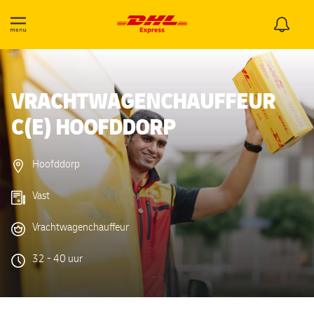
VRACHTWAGENCHAUFFEUR
C(E) HOOFDDORP
Hoofddorp
Vast
Vrachtwagenchauffeur
32 - 40 uur