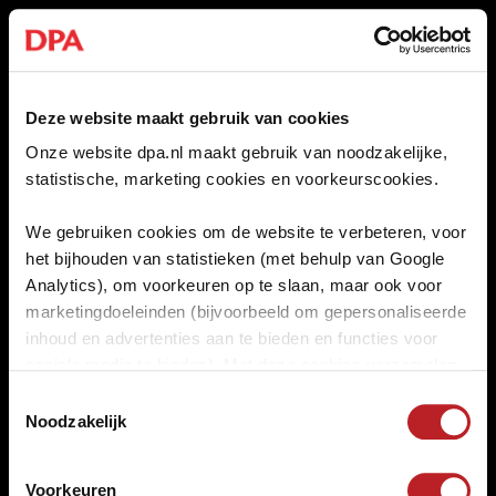
Deze website maakt gebruik van cookies
Onze website dpa.nl maakt gebruik van noodzakelijke,
statistische, marketing cookies en voorkeurscookies.
404
We gebruiken cookies om de website te verbeteren, voor
WEG KWIJT?
het bijhouden van statistieken (met behulp van Google
Analytics), om voorkeuren op te slaan, maar ook voor
marketingdoeleinden (bijvoorbeeld om gepersonaliseerde
Deze pagina bestaat niet (meer).
inhoud en advertenties aan te bieden en functies voor
sociale media te bieden). Met deze cookies verzamelen
Maar geen zorgen, bij DPA zijn er
wij en onze partners informatie over jou en volgen we
Toestemmingsselectie
altijd nieuwe wegen om te
jouw internetgedrag binnen en mogelijk ook buiten onze
Noodzakelijk
verkennen.
website. Hiermee passen wij onze website en
communicatie aan op jouw voorkeuren.
Voorkeuren