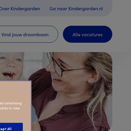
Over Kindergarden
Ga naar Kindergarden.nl
Vind jouw droombaan
Alle vacatures
ed advertising
ookies to view
ept All