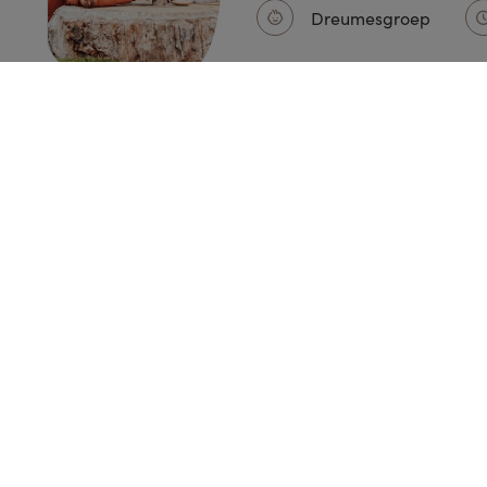
Dreumesgroep
1
2
3
Open soll
Staat jouw droombaan hier niet tus
nieuwe co