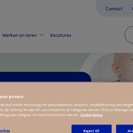
Contact
Werken en leren
Vacatures
bij Kindergarden
your privacy
es and similar technology for personalisation, analytics, troubleshooting and target
ia. By clicking "Accept All", you consent to all categories we use. Click on Manage C
ettings per category. For more information see our
Cookie Notice
okies
Reject All
Acc