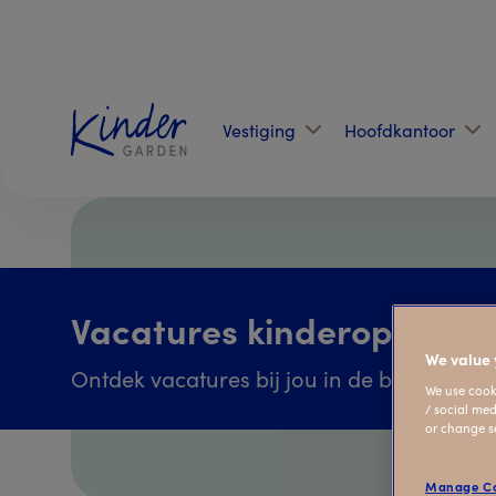
Vestiging
Hoofdkantoor
Vacatures kinderopvang 
We value 
Ontdek vacatures bij jou in de buurt
We use cooki
/ social med
or change s
Manage Co