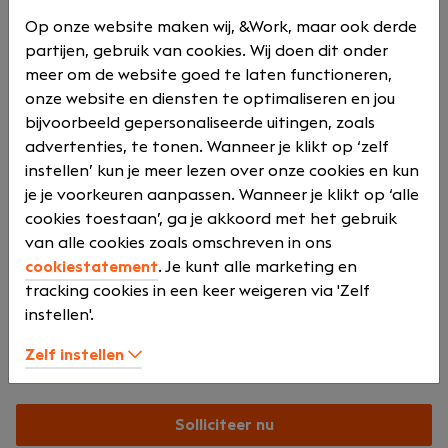
REIN is een vooruitstrevend advocatenkantoor met
Op onze website maken wij, &Work, maar ook derde
kantoren in Assen, Emmen en Groningen. Ons team
partijen, gebruik van cookies. Wij doen dit onder
bestaat uit advocaten, fiscalisten, financieel adviseurs
meer om de website goed te laten functioneren,
en juristen die samen een complete dienstverlening
onze website en diensten te optimaliseren en jou
bieden. Wij onderscheiden ons door onze
bijvoorbeeld gepersonaliseerde uitingen, zoals
laagdrempeligheid, openheid en informele cultuur,
advertenties, te tonen. Wanneer je klikt op ‘zelf
waarbij professionals zichzelf kunnen zijn en samen
instellen’ kun je meer lezen over onze cookies en kun
ondernemers, overheden en particulieren verder
je je voorkeuren aanpassen. Wanneer je klikt op ‘alle
helpen.
cookies toestaan’, ga je akkoord met het gebruik
van alle cookies zoals omschreven in ons
cookiestatement
. Je kunt alle marketing en
tracking cookies in een keer weigeren via 'Zelf
Onze locatie
instellen'.
Zelf instellen
Zwedenlaan 20
Assen
Solliciteer nu