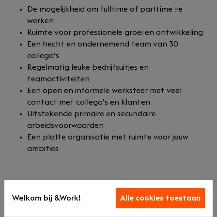
De mogelijkheid om fulltime of parttime te
werken
Ruimte voor professionele groei en ontwikkeling
Een hecht en ondernemend team van 30
collega’s
Regelmatig leuke bedrijfsuitjes en
teamactiviteiten
Een open en informele werksfeer met veel
contact met collega’s en klanten
Uitstekende primaire en secundaire
arbeidsvoorwaarden
Een platte organisatie met ruimte voor jouw
ambities
Welkom bij &Work!
Alle cookies toestaan
Over ons