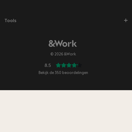
Tools
© 2026 &Work
8.5
Bekijk de
350
beoordelingen