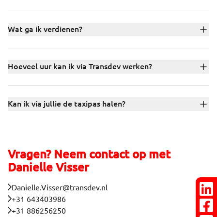
Wat ga ik verdienen?
Hoeveel uur kan ik via Transdev werken?
Game on!
O
Kan ik via jullie de taxipas halen?
Om erachter te komen wie je bent en hoe je te werk gaat,
Op
hebben we een korte game ontwikkeld. Je ontvangt de
va
game binnen 15 minuten na je sollicitatie in je mail en
we
Vragen? Neem contact op met
speelt deze gewoon op je mobiel.
Danielle Visser
Danielle.Visser@transdev.nl
+31 643403986
+31 886256250