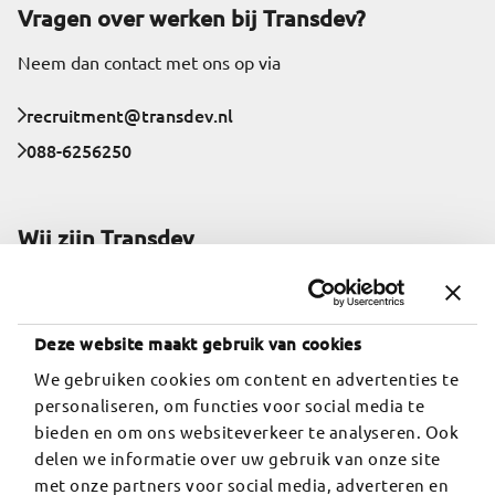
Vragen over werken bij Transdev?
Neem dan contact met ons op via
recruitment@transdev.nl
088-6256250
Wij zijn Transdev
Welkom bij Transdev, leuk dat je bij ons wil instappen.
Transdev is een toonaangevend internationaal
mobiliteitsbedrijf en biedt jou een baan met veel
Deze website maakt gebruik van cookies
verantwoordelijkheid en waarbij je iedere dag nieuwe
We gebruiken cookies om content en advertenties te
mensen ontmoet.
personaliseren, om functies voor social media te
bieden en om ons websiteverkeer te analyseren. Ook
Meer over Transdev
delen we informatie over uw gebruik van onze site
Volg ons
met onze partners voor social media, adverteren en