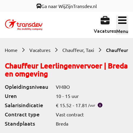
Ga naar WijZijnTransdev.nl
Open
Open menu
Vacatures
Menu
Home
Vacatures
Chauffeur, Taxi
Chauffeur Leerlingenvervoer | Breda
en omgeving
Opleidingsniveau
VMBO
Uren
10 - 15 uur
Salarisindicatie
€ 15.52 - 17.81
/uur
Contract type
Vast contract
Standplaats
Breda