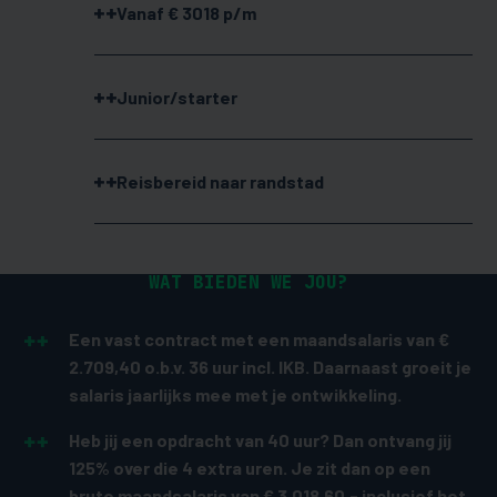
Vanaf € 3018 p/m
Junior/starter
Reisbereid naar randstad
WAT BIEDEN WE JOU?
Een vast contract met een maandsalaris van €
2.709,40 o.b.v. 36 uur incl. IKB. Daarnaast groeit je
salaris jaarlijks mee met je ontwikkeling.
Heb jij een opdracht van 40 uur? Dan ontvang jij
125% over die 4 extra uren. Je zit dan op een
bruto maandsalaris van € 3.018,60,- inclusief het