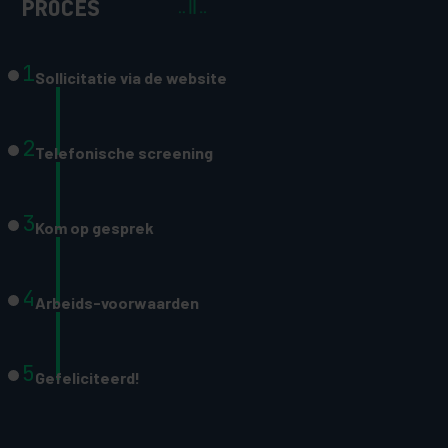
PROCES
1
Sollicitatie via de website
2
Telefonische screening
3
Kom op gesprek
4
Arbeids-voorwaarden
5
Gefeliciteerd!