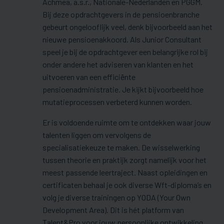
Achmea, a.s.r., Nationale-Nederlanden en PGGM.
Bij deze opdrachtgevers in de pensioenbranche
gebeurt ongelooflijk veel, denk bijvoorbeeld aan het
nieuwe pensioenakkoord. Als Junior Consultant
speel je bij de opdrachtgever een belangrijke rol bij
onder andere het adviseren van klanten en het
uitvoeren van een efficiënte
pensioenadministratie. Je kijkt bijvoorbeeld hoe
mutatieprocessen verbeterd kunnen worden.
Er is voldoende ruimte om te ontdekken waar jouw
talenten liggen om vervolgens de
specialisatiekeuze te maken. De wisselwerking
tussen theorie en praktijk zorgt namelijk voor het
meest passende leertraject. Naast opleidingen en
certificaten behaal je ook diverse Wft-diploma’s en
volg je diverse trainingen op YODA (Your Own
Development Area). Dit is hét platform van
Talent&Pro voor jouw persoonlijke ontwikkeling.