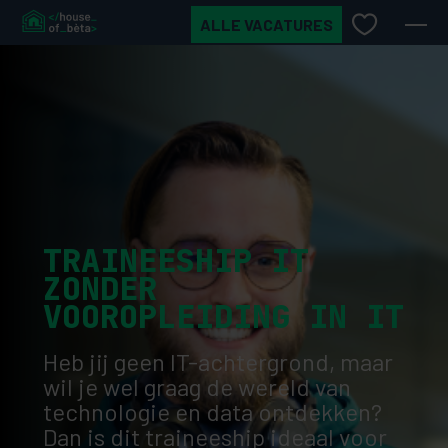
ALLE VACATURES
TRAINEESHIP IT
ZONDER
VOOROPLEIDING IN IT
Heb jij geen IT-achtergrond, maar
wil je wel graag de wereld van
technologie en data ontdekken?
Dan is dit traineeship ideaal voor