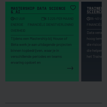
MASTERSHIP DATA SCIENCE
TRAINEES
& AI
SCIENCE
40 UUR
€ 3.225 PER MAAND
36-40 UUR
ENERGIE
FINANCIËLE DIENSTVERLENING
FINANCIËLE 
OVERHEID
Data verander
Tijdens een Mastership bij House of
hoog tempo,
Bèta werk je aan uitdagende projecten
die risico’s 
binnen topbedrijven, waar je in
die helpen bi
verschillende periodes en teams
het Trainees
ervaring opdoet en