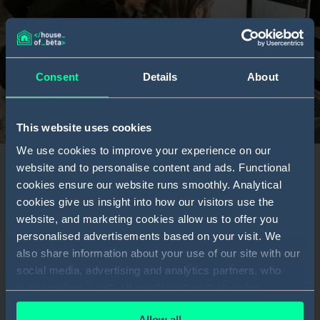
Consent
Details
About
This website uses cookies
We use cookies to improve your experience on our
website and to personalise content and ads. Functional
cookies ensure our website runs smoothly. Analytical
cookies give us insight into how our visitors use the
VEELGESTELDE VRAGEN
website, and marketing cookies allow us to offer you
personalised advertisements based on your visit. We
also share information about your use of our site with our
WAT LEVERT EEN TRAINEESHIP BIJ HOUSE OF BÈTA MIJ
social media, advertising and analytics partners, who
OP?
may combine it with other information that you've
provided to them or that they've collected from your use
Allow all