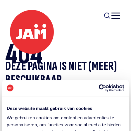
404
DEZE PAGINA IS NIET (MEER)
BESCHIKBAAR.
Om je op weg te helpen kun je hieronder een
keuze maken uit de veel bezochte pagina's.
Deze website maakt gebruik van cookies
Naar vacatures
Onze Diensten
We gebruiken cookies om content en advertenties te
Contact
personaliseren, om functies voor social media te bieden