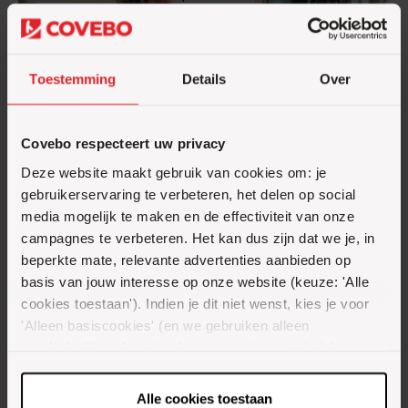
Vestigingen
Toestemming
Details
Over
Niet gevonden wat je zoekt?
Covebo respecteert uw privacy
We sturen je 1 keer per week nieuwe
Deze website maakt gebruik van cookies om: je
vacatures;
gebruikerservaring te verbeteren, het delen op social
op basis van jouw zoekopdracht;
media mogelijk te maken en de effectiviteit van onze
alleen mail bij nieuwe vacatures.
campagnes te verbeteren. Het kan dus zijn dat we je, in
beperkte mate, relevante advertenties aanbieden op
E-mailadres
basis van jouw interesse op onze website (keuze: 'Alle
cookies toestaan'). Indien je dit niet wenst, kies je voor
'Alleen basiscookies' (en we gebruiken alleen
noodzakelijke-, functionele- en anoniemestatistieken
Ik ga akkoord met het
privacy statement
cookies). Dit bericht verdwijnt zodra je een keuze maakt.
De 'Details tonen' knop geeft per categorie een korte
Alle cookies toestaan