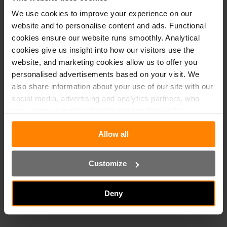
We use cookies to improve your experience on our
Een volledig betaald opleidingstraject met
website and to personalise content and ads. Functional
officiële certificeringen;
cookies ensure our website runs smoothly. Analytical
cookies give us insight into how our visitors use the
Coaching en intervisie;
website, and marketing cookies allow us to offer you
Projecten bij toporganisaties in de financiële
personalised advertisements based on your visit. We
sector;
also share information about your use of our site with our
social media, advertising and analytics partners, who
Uitzicht op een vast contract bij de
may combine it with other information that you've
opdrachtgever;
provided to them or that they've collected from your use
Allow all
of their services. Read our
privacy statement
and
cookie statement
for more information.
25 vakantiedagen
Customize
Deny