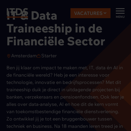
IT & Data
VACATURES
MENU
Traineeship in de
Financiële Sector
Amsterdam
Starter
Ben jij klaar om impact te maken met, IT, data én AI in
de financiële wereld? Heb je een interesse voor
technologie, innovatie en bedrijfsprocessen? Met dit
traineeship duik je direct in uitdagende projecten bij
banken, verzekeraars en pensioenfondsen. Ook leer je
alles over data-analyse, AI en hoe dit de kern vormt
van toekomstbestendige financiële dienstverlening.
Zo ontwikkel jij je tot een bruggenbouwer tussen
techniek en business. Na 18 maanden leren treed je in